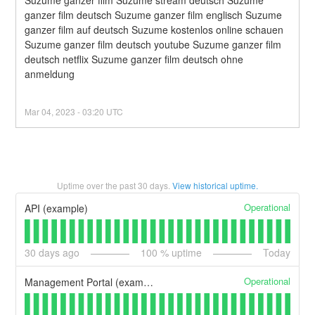
Suzume ganzer film Suzume stream deutsch Suzume 
ganzer film deutsch Suzume ganzer film englisch Suzume 
ganzer film auf deutsch Suzume kostenlos online schauen 
Suzume ganzer film deutsch youtube Suzume ganzer film 
deutsch netflix Suzume ganzer film deutsch ohne 
anmeldung
Mar
04
,
2023
-
03:20
UTC
Uptime over the past
30
days.
View historical uptime.
Operational
API (example)
30
days ago
100
% uptime
Today
Operational
Management Portal (example)